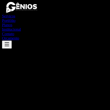
Serviços
Portfólio
Planos
Institucional
Contato
Orçamento
Success
'
panorama
'
App