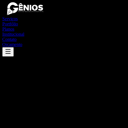
Serviços
Portfólio
Planos
Institucional
Contato
Orçamento
Success
'
paracuru
'
App