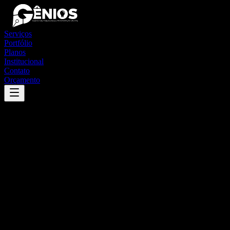
Serviços
Portfólio
Planos
Institucional
Contato
Orçamento
Success
'
paty do alferes
'
App
{100}