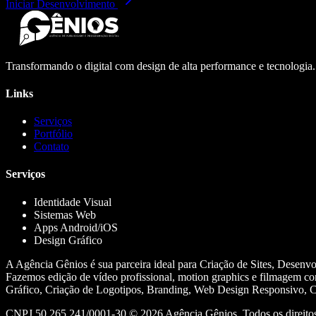
Iniciar Desenvolvimento
Transformando o digital com design de alta performance e tecnologia
Links
Serviços
Portfólio
Contato
Serviços
Identidade Visual
Sistemas Web
Apps Android/iOS
Design Gráfico
A Agência Gênios é sua parceira ideal para Criação de Sites, Desenv
Fazemos edição de vídeo profissional, motion graphics e filmagem co
Gráfico, Criação de Logotipos, Branding, Web Design Responsivo, Cr
CNPJ 50.265.241/0001-30 ©
2026
Agência Gênios. Todos os direitos