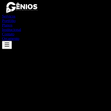
Serviços
Portfólio
Planos
Institucional
Contato
Orçamento
Success
'
pau d'arco
'
App