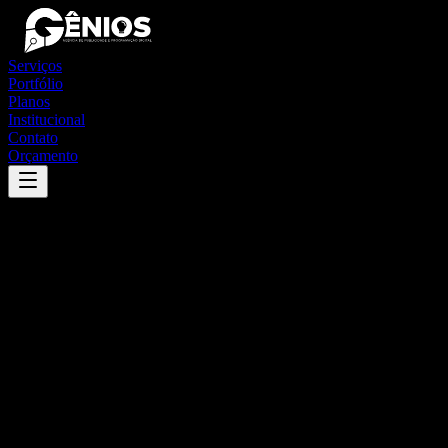
Serviços
Portfólio
Planos
Institucional
Contato
Orçamento
Success
'
pé de serra
'
App