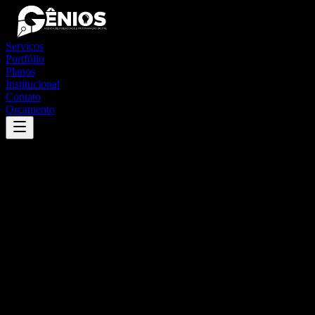
Serviços
Portfólio
Planos
Institucional
Contato
Orçamento
Success
'
pereira barreto
'
App