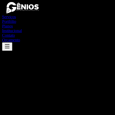
Serviços
Portfólio
Planos
Institucional
Contato
Orçamento
Success
'
petrolina de goiás
'
App