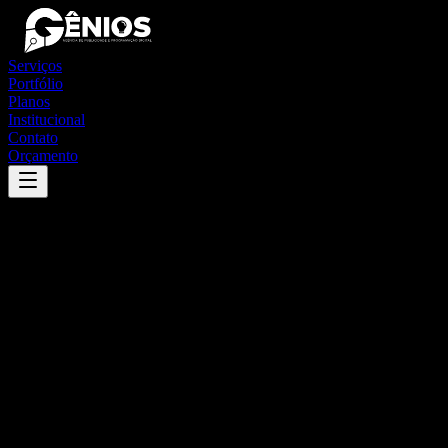
Serviços
Portfólio
Planos
Institucional
Contato
Orçamento
Success
'
piedade
'
App