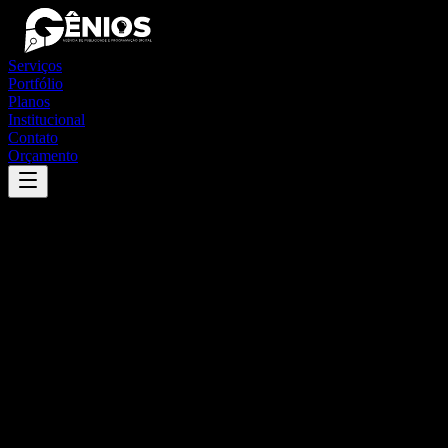
Serviços
Portfólio
Planos
Institucional
Contato
Orçamento
Success
'
piên
'
App