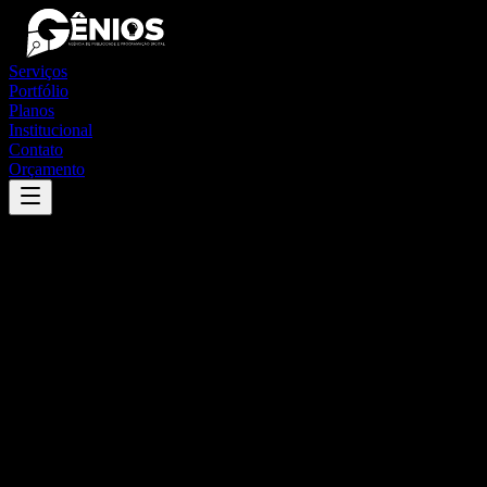
Serviços
Portfólio
Planos
Institucional
Contato
Orçamento
Success
'
pindaí
'
App