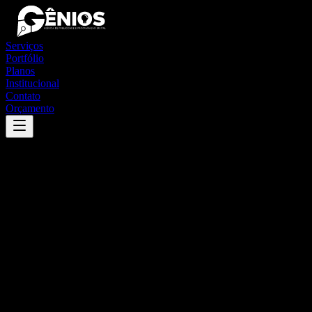
Serviços
Portfólio
Planos
Institucional
Contato
Orçamento
Success
'
pio xii
'
App