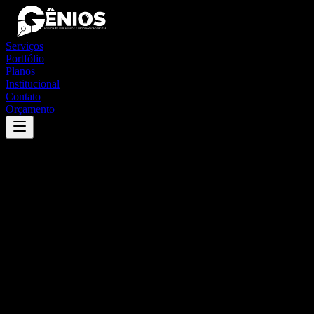
Serviços
Portfólio
Planos
Institucional
Contato
Orçamento
Success
'
pires ferreira
'
App