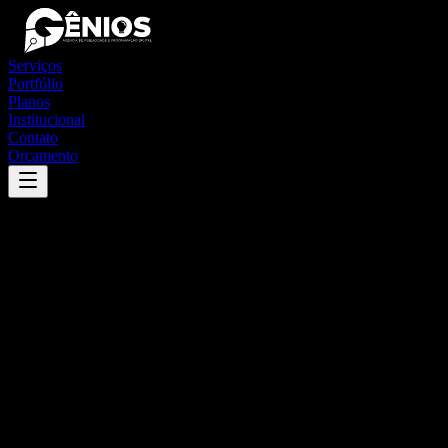
Serviços
Portfólio
Planos
Institucional
Contato
Orçamento
Success
'
pitangueiras
'
App