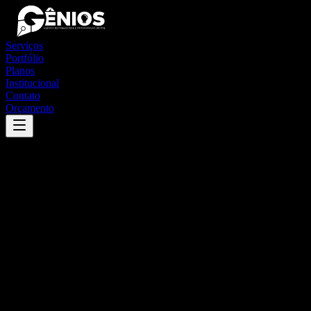
Serviços
Portfólio
Planos
Institucional
Contato
Orçamento
Success
'
pitimbu
'
App
{100}