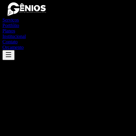
Serviços
Portfólio
Planos
Institucional
Contato
Orçamento
Success
'
plácido de castro
'
App