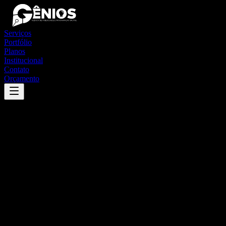
Serviços
Portfólio
Planos
Institucional
Contato
Orçamento
Success
'
planalto da serra
'
App
{100}