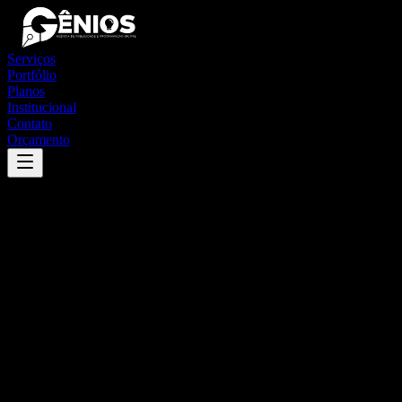
Serviços
Portfólio
Planos
Institucional
Contato
Orçamento
Success
'
pocrane
'
App
{100}