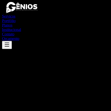
Serviços
Portfólio
Planos
Institucional
Contato
Orçamento
Success
'
pompéia
'
App