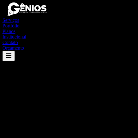
Serviços
Portfólio
Planos
Institucional
Contato
Orçamento
Success
'
pontal do araguaia
'
App