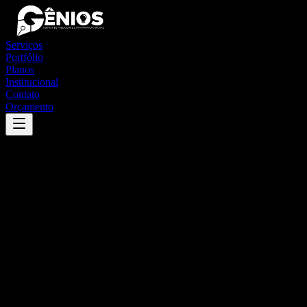
Serviços
Portfólio
Planos
Institucional
Contato
Orçamento
Success
'
portel
'
App