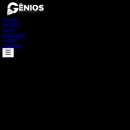
Serviços
Portfólio
Planos
Institucional
Contato
Orçamento
Success
'
porto alegre do norte
'
App