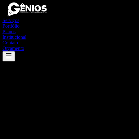
Serviços
Portfólio
Planos
Institucional
Contato
Orçamento
Success
'
porto alegre do tocantins
'
App