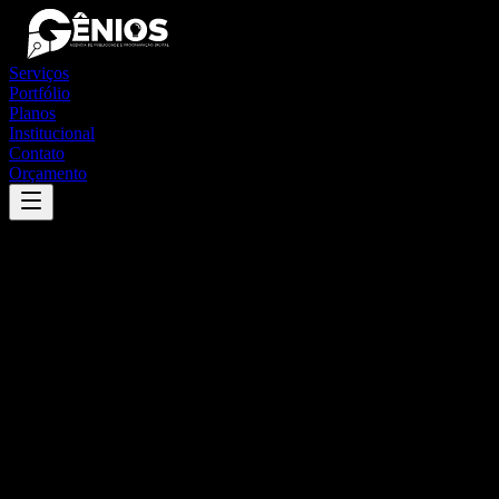
Serviços
Portfólio
Planos
Institucional
Contato
Orçamento
Success
'
porto dos gaúchos
'
App