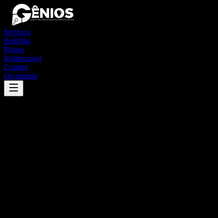
Serviços
Portfólio
Planos
Institucional
Contato
Orçamento
Success
'
porto estrela
'
App