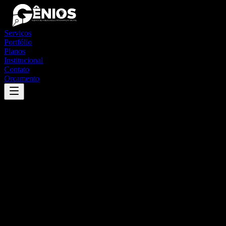
Serviços
Portfólio
Planos
Institucional
Contato
Orçamento
Success
'
pouso redondo
'
App