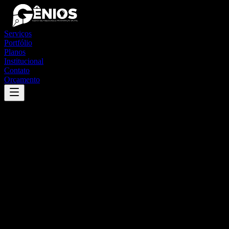
Serviços
Portfólio
Planos
Institucional
Contato
Orçamento
Success
'
presidente jânio quadros
'
App