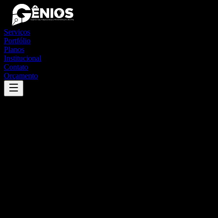
Serviços
Portfólio
Planos
Institucional
Contato
Orçamento
Success
'
primavera
'
App