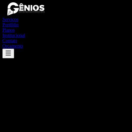
Serviços
Portfólio
Planos
Institucional
Contato
Orçamento
Success
'
quixeramobim
'
App