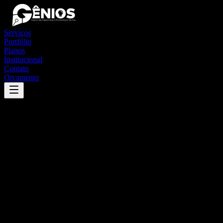
Serviços
Portfólio
Planos
Institucional
Contato
Orçamento
Success
'
quixeré
'
App
{100}