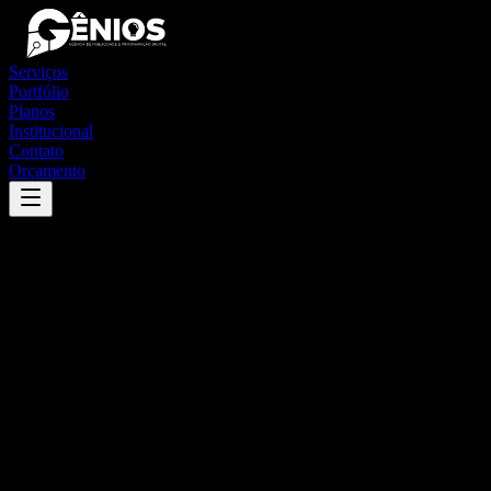
Serviços
Portfólio
Planos
Institucional
Contato
Orçamento
Success
'
recreio
'
App