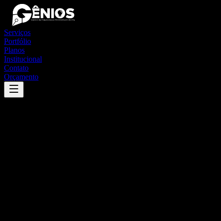
Serviços
Portfólio
Planos
Institucional
Contato
Orçamento
Success
'
riachão do dantas
'
App