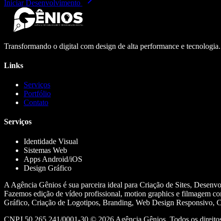
Iniciar Desenvolvimento
Transformando o digital com design de alta performance e tecnologia
Links
Serviços
Portfólio
Contato
Serviços
Identidade Visual
Sistemas Web
Apps Android/iOS
Design Gráfico
A Agência Gênios é sua parceira ideal para Criação de Sites, Desenv
Fazemos edição de vídeo profissional, motion graphics e filmagem co
Gráfico, Criação de Logotipos, Branding, Web Design Responsivo, Cr
CNPJ 50.265.241/0001-30 ©
2026
Agência Gênios. Todos os direitos