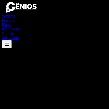
Serviços
Portfólio
Planos
Institucional
Contato
Orçamento
Success
'
ribeira do piauí
'
App
{100}