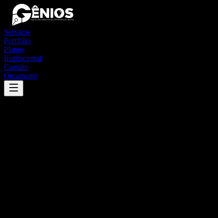
Serviços
Portfólio
Planos
Institucional
Contato
Orçamento
Success
'
ribeirão preto
'
App