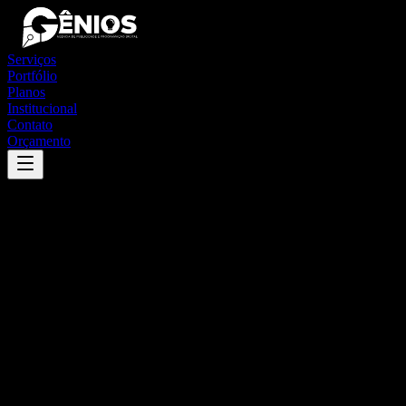
Serviços
Portfólio
Planos
Institucional
Contato
Orçamento
Success
'
rio paranaíba
'
App