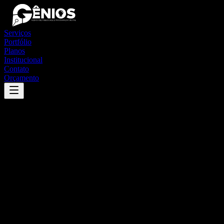
Serviços
Portfólio
Planos
Institucional
Contato
Orçamento
Success
'
rochedo
'
App