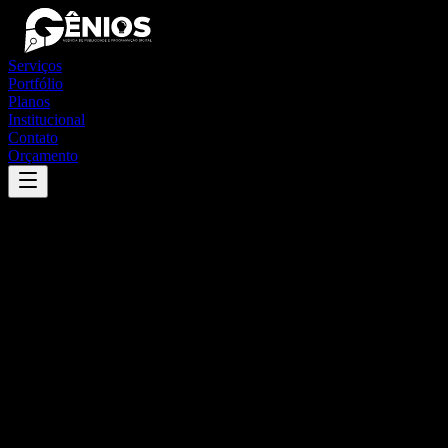
Serviços
Portfólio
Planos
Institucional
Contato
Orçamento
Success
'
rodeio
'
App