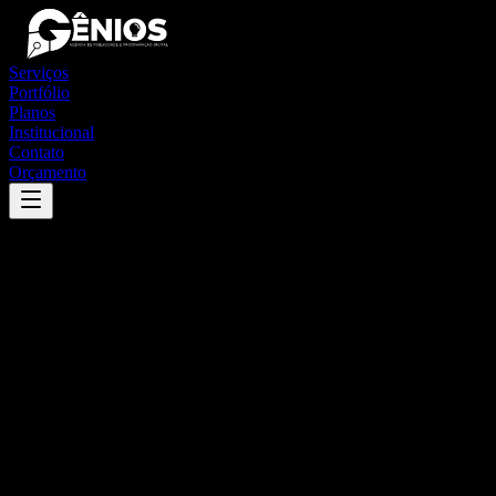
Serviços
Portfólio
Planos
Institucional
Contato
Orçamento
Success
'
sabino
'
App
{100}