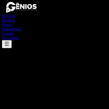
Serviços
Portfólio
Planos
Institucional
Contato
Orçamento
Success
'
salto da divisa
'
App
{100}