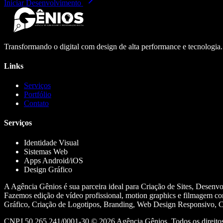
Iniciar Desenvolvimento
Transformando o digital com design de alta performance e tecnologia
Links
Serviços
Portfólio
Contato
Serviços
Identidade Visual
Sistemas Web
Apps Android/iOS
Design Gráfico
A Agência Gênios é sua parceira ideal para Criação de Sites, Desenv
Fazemos edição de vídeo profissional, motion graphics e filmagem co
Gráfico, Criação de Logotipos, Branding, Web Design Responsivo, Cr
CNPJ 50.265.241/0001-30 ©
2026
Agência Gênios. Todos os direitos