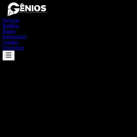
Serviços
Portfólio
Planos
Institucional
Contato
Orçamento
Success
'
santa bárbara
'
App
{100}