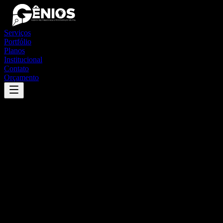
Serviços
Portfólio
Planos
Institucional
Contato
Orçamento
Success
'
santa cruz
'
App