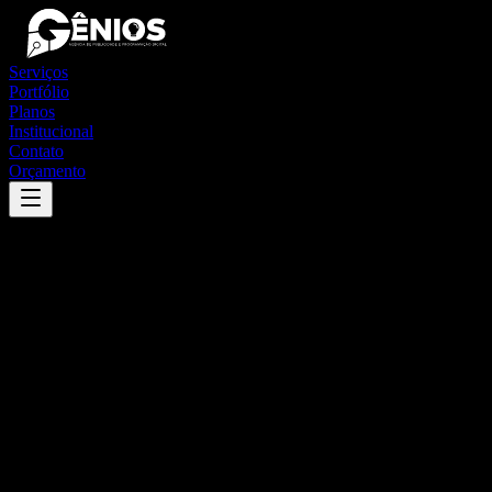
Serviços
Portfólio
Planos
Institucional
Contato
Orçamento
Success
'
santa efigênia de minas
'
App