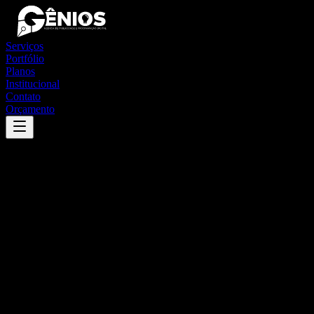
Serviços
Portfólio
Planos
Institucional
Contato
Orçamento
Success
'
santa izabel do pará
'
App