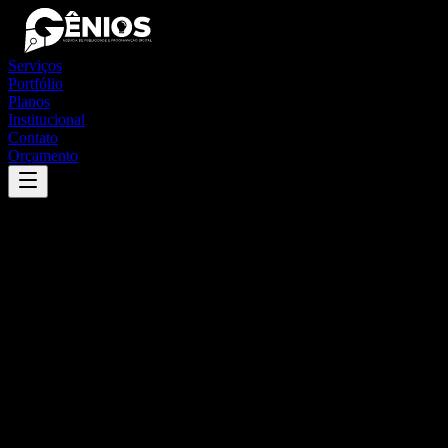
Serviços
Portfólio
Planos
Institucional
Contato
Orçamento
Success
'
santa luzia do pará
'
App