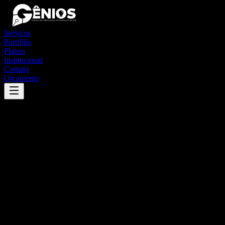
Serviços
Portfólio
Planos
Institucional
Contato
Orçamento
Success
'
santa rita de minas
'
App