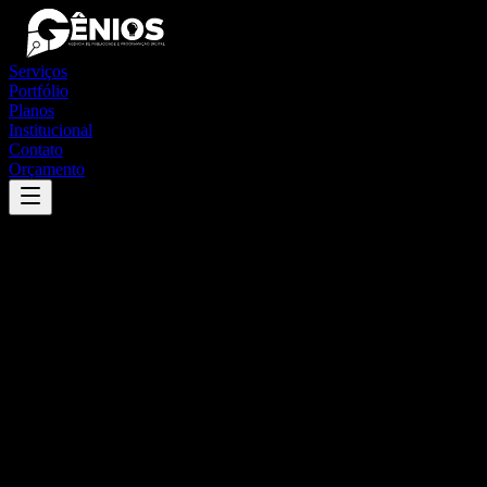
Serviços
Portfólio
Planos
Institucional
Contato
Orçamento
Success
'
santa rosa de viterbo
'
App