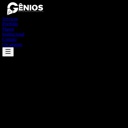
Serviços
Portfólio
Planos
Institucional
Contato
Orçamento
Success
'
santana do acaraú
'
App