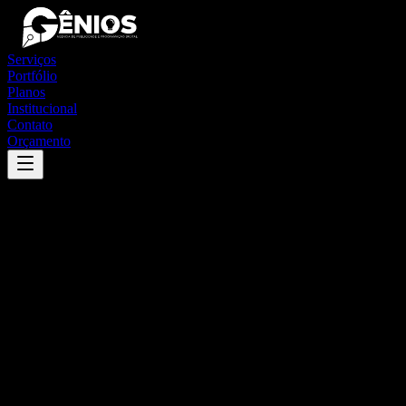
Serviços
Portfólio
Planos
Institucional
Contato
Orçamento
Success
'
santo antônio de leverger
'
App