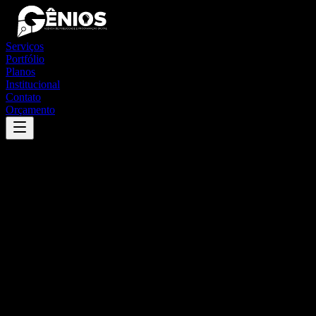
Serviços
Portfólio
Planos
Institucional
Contato
Orçamento
Success
'
santo antônio do aracanguá
'
App