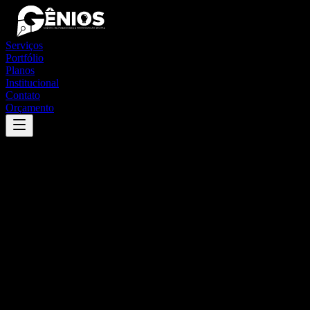
Serviços
Portfólio
Planos
Institucional
Contato
Orçamento
Success
'
santo antônio do pinhal
'
App