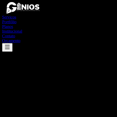
Serviços
Portfólio
Planos
Institucional
Contato
Orçamento
Success
'
são bento do norte
'
App